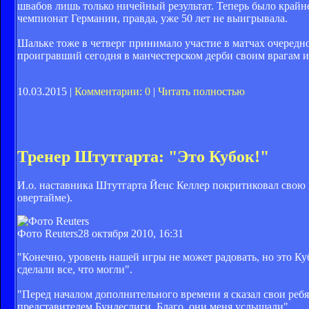
швабов лишь только ничейный результат. Теперь было крайн
чемпионат Германии, правда, уже 50 лет не выигрывала.
Шальке тоже в четверг принимало участие в матчах очередн
проигравший сегодня в манчестерском дерби своим врагам и
10.03.2015 |
Комментарии: 0
|
Читать полностью
Тренер Штутгарта: "Это Кубок!"
И.о. наставника Штутгарта Йенс Келлер покритиковал свою 
овертайме).
Фото Reuters
28 октября 2010, 16:31
"Конечно, уровень нашей игры не может радовать, но это Ку
сделали все, что могли".
"Перед началом дополнительного времени я сказал свои ребя
представителем Бундеслиги. Благо, они меня услышали".