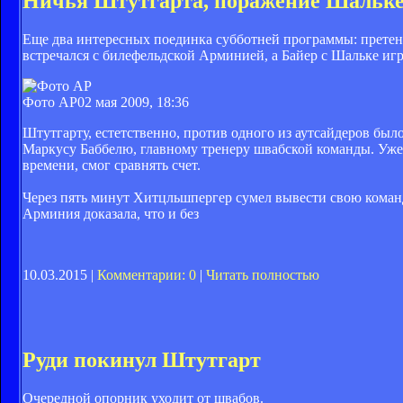
Ничья Штутгарта, поражение Шальк
Еще два интересных поединка субботней программы: претен
встречался с билефельдской Арминией, а Байер с Шальке игр
Фото AP
02 мая 2009, 18:36
Штутгарту, естетственно, против одного из аутсайдеров был
Маркусу Баббелю, главному тренеру швабской команды. Уже 
времени, смог сравнять счет.
Через пять минут Хитцльшпергер сумел вывести свою команд
Арминия доказала, что и без
10.03.2015 |
Комментарии: 0
|
Читать полностью
Руди покинул Штутгарт
Очередной опорник уходит от швабов.