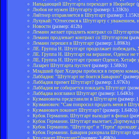
Нападающий Штутгарта переходит в Нюрнберг
(
Любоя не нужен Штутгарту
(размер: 1.33Kb)
Ляйтнер отправляется в Штутгарт
(размер: 1.15K
Лухукай: "Отнесемся к Штутгарту с уважением, н
Новости
(размер: 412b)
Леманн желает продлить контракт со Штутгарто
Леманн продлевает контракт со Штутгартом
(разм
Леманн перешел в Штутгарт
(размер: 1.89Kb)
ЛЕ. Группа Н. Штутгарт продолжает побеждать, 
ЛЕ. Группа Н. Штутгарт на вершине, Оденсе не 
ЛЕ. Группа Н. Штутгарт громит Оденсе, Хетафе 
Лазарет Штутгарта пустеет
(размер: 1.58Kb)
Младший брат Хедиры пробился в первую коман
Лаббадия: "Штутгарт не боится Баварию"
(размер
Лаббадия примет Штутгарт?
(размер: 1.97Kb)
Лаббадия не собирается покидать Штутгарт
(разм
Лаббадиа возглавил Штутгарт
(размер: 1.64Kb)
Кузмановича представили в Штутгарте
(размер: 
Кузманович: "Сам попросил продать меня в Штут
Кузманович покинет Штутгарт?
(размер: 1.64Kb)
Кубок Германии. Штутгарт выходит в финал
(раз
Кубок Германии. Штутгарт вылетает, Дортмунд 
Кубок Германии. "Штутгарт" и "Герта" проходят
Кубок Германии. Бавария разорвала Штутгарт
(ра
Кто спасет Штутгарт?
(размер: 3.49Kb)