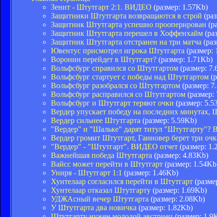
Зенит - Штутгарт 2:1. ВИДЕО
(размер: 1.57Kb)
Защитники Штутгарта возвращаются в строй
(раз
Защитник Штутгарта успешно прооперирован
(ра
Защитник Штутгарта перешел в Хоффенхайм
(раз
Защитник Штутгарта отстранен на три матча
(раз
Ювентус присмотрел игрока Штутгарта
(размер: 
Воронин перейдет в Штутгарт?
(размер: 1.71Kb)
Вольфсбург справился со Штутгартом
(размер: 7.
Вольфсбург стартует с победы над Штутгартом
(р
Вольфсбург разобрался со Штутгартом
(размер: 7
Вольфсбург расправился со Штутгартом
(размер:
Вольфсбург и Штутгарт теряют очки
(размер: 5.5
Вердер упускает победу на последних минутах,
Вердер сильнее Штутгарта
(размер: 5.59Kb)
"Вердер" и "Шальке" дарят титул "Штутгарту"
Вердер громит Штутгарт, Ганновер берет три оч
"Вердер" - "Штутгарт". ВИДЕО отчет
(размер: 1.
Важнейшая победа Штутгарта
(размер: 4.83Kb)
Вайсс может перейти в Штутгарт
(размер: 1.54Kb
Униря - Штутгарт 1:1
(размер: 1.46Kb)
Хунтелаар согласился перейти в Штутгарт
(разме
Хунтелаар отказал Штутгарту
(размер: 1.69Kb)
УДЖАсный вечер Штутгарта
(размер: 2.08Kb)
У Штутгарта два новичка
(размер: 1.82Kb)
Штутгарту нужен молодой австриец
(размер: 1.9