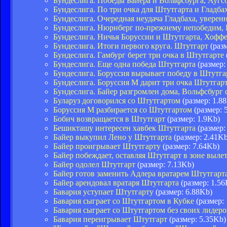
Бундеслига. Победы Байера и Вольфсбурга, Аугс
Бундеслига. По три очка для Штутгарта и Гладба
Бундеслига. Очередная неудача Гладбаха, уверен
Бундеслига. Нюрнберг по-прежнему непобедим, 
Бундеслига. Ничья Боруссии и Штутгарта, Хофф
Бундеслига. Итоги первого круга. Штутгарт
(разм
Бундеслига. Гамбург берет три очка в Штутгарте
Бундеслига. Еще одна победа Штутгарта
(размер:
Бундеслига. Боруссия вырывает победу в Штутг
Бундеслига. Боруссия М дарит три очка Штутгар
Бундеслига. Байер разгромлен дома, Вольфсбург
Буларуз договорился со Штутгартом
(размер: 1.8
Боруссия М разбирается со Штутгартом
(размер: 
Бобич возвращается в Штутгарт
(размер: 1.9Kb)
Бешикташу интересен хавбек Штутгарта
(размер:
Байер выкупил Лено у Штутгарта
(размер: 2.41Kb
Байер проигрывает Штутгарту
(размер: 7.64Kb)
Байер побеждает, оставляя Штутгарт в зоне выле
Байер одолел Штутгарт
(размер: 7.13Kb)
Байер готов заменить Адлера вратарем Штутгарт
Байер арендовал вратаря Штутгарта
(размер: 1.56
Бавария уступает Штутгарту
(размер: 6.88Kb)
Бавария сыграет со Штутгартом в Кубке
(размер:
Бавария сыграет со Штутгартом без своих лидеро
Бавария переигрывает Штутгарт
(размер: 5.35Kb)