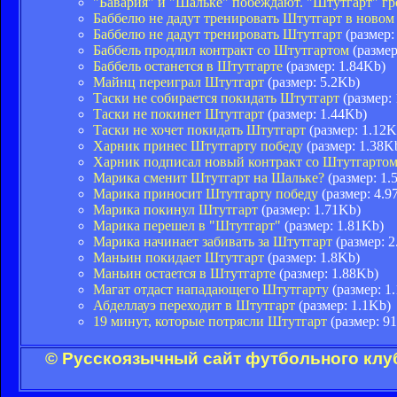
"Бавария" и "Шальке" побеждают. "Штутгарт" гр
Баббелю не дадут тренировать Штутгарт в новом
Баббелю не дадут тренировать Штутгарт
(размер:
Баббель продлил контракт со Штутгартом
(размер
Баббель останется в Штутгарте
(размер: 1.84Kb)
Майнц переиграл Штутгарт
(размер: 5.2Kb)
Таски не собирается покидать Штутгарт
(размер:
Таски не покинет Штутгарт
(размер: 1.44Kb)
Таски не хочет покидать Штутгарт
(размер: 1.12K
Харник принес Штутгарту победу
(размер: 1.38K
Харник подписал новый контракт со Штутгарто
Марика сменит Штутгарт на Шальке?
(размер: 1.
Марика приносит Штутгарту победу
(размер: 4.9
Марика покинул Штутгарт
(размер: 1.71Kb)
Марика перешел в "Штутгарт"
(размер: 1.81Kb)
Марика начинает забивать за Штутгарт
(размер: 2
Маньин покидает Штутгарт
(размер: 1.8Kb)
Маньин остается в Штутгарте
(размер: 1.88Kb)
Магат отдаст нападающего Штутгарту
(размер: 1
Абделлауэ переходит в Штутгарт
(размер: 1.1Kb)
19 минут, которые потрясли Штутгарт
(размер: 91
© Русскоязычный сайт футбольного клуб