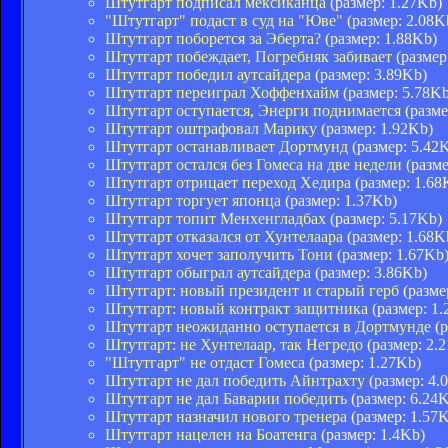
Штутгарт подписал мексиканца
(размер: 1.27Kb)
"Штутгарт" подаст в суд на "Юве"
(размер: 2.08K
Штутгарт поборется за Эберта?
(размер: 1.88Kb)
Штутгарт побеждает, Погребняк забивает
(размер
Штутгарт победил аутсайдера
(размер: 3.89Kb)
Штутгарт переиграл Хоффенхайм
(размер: 5.78Kb
Штутгарт оступается, Энерги поднимается
(разме
Штутгарт оштрафовал Марику
(размер: 1.92Kb)
Штутгарт останавливает Дортмунд
(размер: 5.42
Штутгарт остался без Гомеса на две недели
(разме
Штутгарт отрицает переход Хедира
(размер: 1.68
Штутгарт торгует японца
(размер: 1.37Kb)
Штутгарт топит Менхенгладбах
(размер: 5.17Kb)
Штутгарт отказался от Хунтелаара
(размер: 1.68K
Штутгарт хочет заполучить Тони
(размер: 1.67Kb
Штутгарт обыграл аутсайдера
(размер: 3.86Kb)
Штутгарт: новый президент и старый герб
(разме
Штутгарт: новый контракт защитника
(размер: 1.
Штутгарт неожиданно оступается в Дортмунде
(р
Штутгарт: не Хунтелаар, так Негредо
(размер: 2.
"Штутгарт" не отдаст Гомеса
(размер: 1.27Kb)
Штутгарт не дал победить Айнтрахту
(размер: 4.
Штутгарт не дал Баварии победить
(размер: 6.24
Штутгарт назначил нового тренера
(размер: 1.57
Штутгарт нацелен на Боатенга
(размер: 1.4Kb)