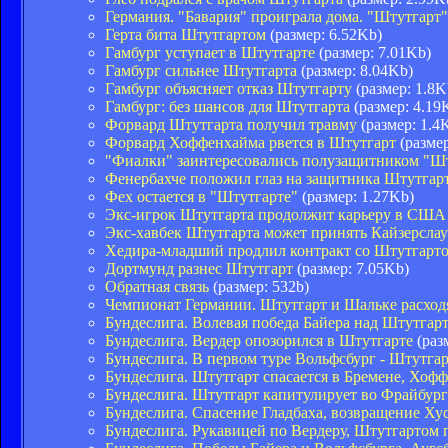
Германия. "Бавария" проиграла дома. "Штутгарт
Герта бита Штутгартом
(размер: 6.52Kb)
Гамбург уступает в Штутгарте
(размер: 7.01Kb)
Гамбург сильнее Штутгарта
(размер: 8.04Kb)
Гамбург объясняет отказ Штутгарту
(размер: 1.8K
Гамбург: без шансов для Штутгарта
(размер: 4.19
Форвард Штутгарта получил травму
(размер: 1.4
Форвард Хоффенхайма рвется в Штутгарт
(размер
"Фиалки" заинтересовались полузащитником "Ш
Фенербахче положил глаз на защитника Штутгар
Фех остается в "Штутгарте"
(размер: 1.27Kb)
Экс-игрок Штутгарта продолжит карьеру в США
Экс-хавбек Штутгарта может принять Кайзерсла
Хедира-младший продлил контракт со Штутгарт
Дортмунд разнес Штутгарт
(размер: 7.05Kb)
Обратная связь
(размер: 532b)
Чемпионат Германии. Штутгарт и Шальке расход
Бундеслига. Волевая победа Байера над Штутгар
Бундеслига. Вердер опозорился в Штутгарте
(раз
Бундеслига. В первом туре Вольфсбург - Штутга
Бундеслига. Штутгарт спасается в Бремене, Хоф
Бундеслига. Штутгарт капитулирует во Фрайбург
Бундеслига. Спасение Гладбаха, возвращение Ху
Бундеслига. Рукавицей по Вердеру, Штутгартом 