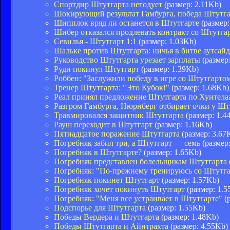
Спортдир Штутгарта негодует
(размер: 2.11Kb)
Шокирующий результат Гамбурга, победа Штутга
Шипплок вряд ли останется в Штутгарте
(размер:
Шибер отказался продлевать контракт со Штутга
Севилья - Штутгарт 1:1
(размер: 1.03Kb)
Шальке против Штутгарта: ничья в битве аутсай
Руководство Штутгарта урезает зарплаты
(размер:
Руди покинул Штутгарт
(размер: 1.39Kb)
Роббен: "Заслужили победу в игре со Штутгарто
Тренер Штутгарта: "Это Кубок!"
(размер: 1.68Kb)
Реал принял предложение Штутгарта по Хунтела
Разгром Гамбурга, Нюрнберг отбирает очки у Шт
Травмировался защитник Штутгарта
(размер: 1.4
Рауш переходит в Штутгарт
(размер: 1.16Kb)
Пятнадцатое поражение Штутгарта
(размер: 3.67
Погребняк забил три, а Штутгарт — семь
(размер
Погребняк в Штутгарте?
(размер: 1.65Kb)
Погребняк представлен болельщикам Штутгарта
Погребняк: "По-прежнему тренируюсь cо Штутг
Погребняк покинет Штутгарт
(размер: 1.57Kb)
Погребняк хочет покинуть Штутгарт
(размер: 1.5
Погребняк: "Меня все устраивает в Штутгарте"
(р
Подспорье для Штутгарта
(размер: 1.55Kb)
Победы Вердера и Штутгарта
(размер: 1.48Kb)
Победы Штутгарта и Айнтрахта
(размер: 4.55Kb)