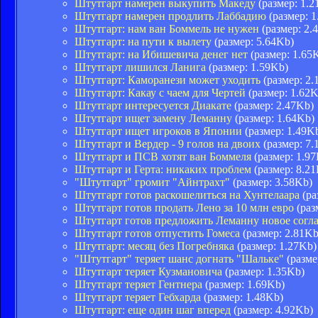
Штутгарт намерен выкупить Македу
(размер: 1.2
Штутгарт намерен продлить Лаббадию
(размер: 1
Штутгарт: нам ван Боммель не нужен
(размер: 2.
Штутгарт: на пути к вылету
(размер: 5.64Kb)
Штутгарт: на Ибишевича денег нет
(размер: 1.65
Штутгарт лишился Ланига
(размер: 1.59Kb)
Штутгарт: Каморанези может уходить
(размер: 2.
Штутгарт: Какау с чаем для Чертей
(размер: 1.62K
Штутгарт интересуется Диакате
(размер: 2.47Kb)
Штутгарт ищет замену Леманну
(размер: 1.64Kb)
Штутгарт ищет игроков в Японии
(размер: 1.49K
Штутгарт и Вердер - 9 голов на двоих
(размер: 7.
Штутгарт и ПСВ хотят ван Боммеля
(размер: 1.9
Штутгарт и Герта: никаких проблем
(размер: 8.2
"Штутгарт" громит "Айнтрахт"
(размер: 3.58Kb)
Штутгарт готов раскошелиться на Хунтелаара
(ра
Штутгарт готов продать Лено за 10 млн евро
(раз
Штутгарт готов предложить Леманну новое согл
Штутгарт готов отпустить Гомеса
(размер: 2.81Kb
Штутгарт: месяц без Погребняка
(размер: 1.27Kb)
"Штутгарт" теряет шанс догнать "Шальке"
(разме
Штутгарт теряет Кузмановича
(размер: 1.35Kb)
Штутгарт теряет Гентнера
(размер: 1.69Kb)
Штутгарт теряет Гебхарда
(размер: 1.48Kb)
Штутгарт: еще один шаг вперед
(размер: 4.92Kb)