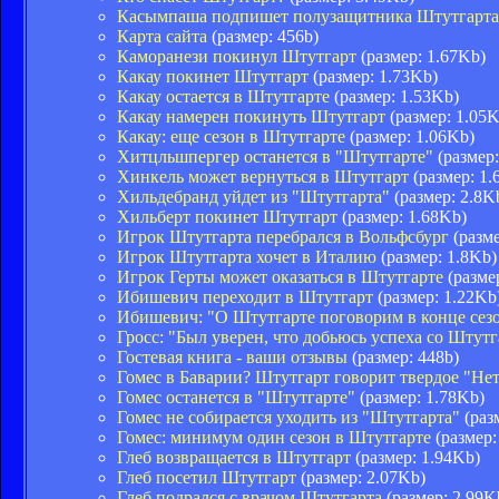
Касымпаша подпишет полузащитника Штутгарта
Карта сайта
(размер: 456b)
Каморанези покинул Штутгарт
(размер: 1.67Kb)
Какау покинет Штутгарт
(размер: 1.73Kb)
Какау остается в Штутгарте
(размер: 1.53Kb)
Какау намерен покинуть Штутгарт
(размер: 1.05K
Какау: еще сезон в Штутгарте
(размер: 1.06Kb)
Хитцльшпергер останется в "Штутгарте"
(размер:
Хинкель может вернуться в Штутгарт
(размер: 1.
Хильдебранд уйдет из "Штутгарта"
(размер: 2.8K
Хильберт покинет Штутгарт
(размер: 1.68Kb)
Игрок Штутгарта перебрался в Вольфсбург
(разме
Игрок Штутгарта хочет в Италию
(размер: 1.8Kb)
Игрок Герты может оказаться в Штутгарте
(разме
Ибишевич переходит в Штутгарт
(размер: 1.22Kb
Ибишевич: "О Штутгарте поговорим в конце сез
Гросс: "Был уверен, что добьюсь успеха со Штут
Гостевая книга - ваши отзывы
(размер: 448b)
Гомес в Баварии? Штутгарт говорит твердое "Нет
Гомес останется в "Штутгарте"
(размер: 1.78Kb)
Гомес не собирается уходить из "Штутгарта"
(раз
Гомес: минимум один сезон в Штутгарте
(размер:
Глеб возвращается в Штутгарт
(размер: 1.94Kb)
Глеб посетил Штутгарт
(размер: 2.07Kb)
Глеб подрался с врачом Штутгарта
(размер: 2.99K