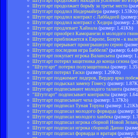
Штутгарт продолжает находить усиление во втор
Штутгарт продолжает борьбу за третье место
(раз
Штутгарт продлил Нидермайера
(размер: 1.53Kb)
Штутгарт продлил контракт с Лаббадией
(размер:
Штутгарт продлил контракт с Хедира
(размер: 2.
Штутгарт продлевает Хайнала
(размер: 1.41Kb)
Штутгарт приобрел Каморанези и молодого гвин
Штутгарт приближается к Европе, Бохум - к выл
Штутгарт прерывает проигрышную серию
(разме
Штутгарт: последняя игра Баббеля?
(размер: 6.44
Штутгарт покупает игрока Валансьена
(размер: 1
Штутгарт потерял защитника до конца сезона
(ра
"Штутгарт" потерял полузащитника
(размер: 1.3
Штутгарт потерял Таски
(размер: 1.29Kb)
Штутгарт поджимает лидеров, Вердер ярко побе
Штутгарт подыскал замену Гомесу
(размер: 1.87K
Штутгарт подписывают молодого таланта
(размер
"Штутгарт" подписывает контракты
(размер: 1.6
Штутгарт подписывает чеха
(размер: 1.37Kb)
Штутгарт подписал Туная Торуна
(размер: 1.21Kb
Штутгарт подписал молодого форварда
(размер: 
Штутгарт подписал молодого хавбека
(размер: 1.
Штутгарт подписал игрока сборной Новой Зелан
Штутгарт подписал игрока сборной Дании
(разме
Штутгарт подписал форварда и вратаря
(размер: 