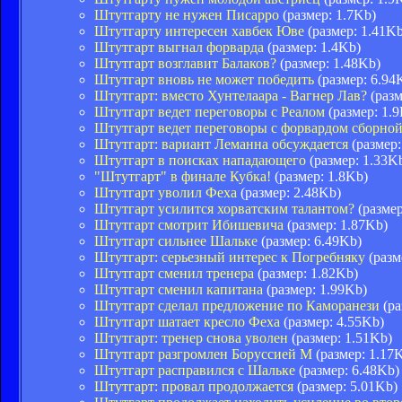
Штутгарту не нужен Писарро
(размер: 1.7Kb)
Штутгарту интересен хавбек Юве
(размер: 1.41Kb
Штутгарт выгнал форварда
(размер: 1.4Kb)
Штутгарт возглавит Балаков?
(размер: 1.48Kb)
Штутгарт вновь не может победить
(размер: 6.94
Штутгарт: вместо Хунтелаара - Вагнер Лав?
(разм
Штутгарт ведет переговоры с Реалом
(размер: 1.
Штутгарт ведет переговоры с форвардом сборно
Штутгарт: вариант Леманна обсуждается
(размер:
Штутгарт в поисках нападающего
(размер: 1.33K
"Штутгарт" в финале Кубка!
(размер: 1.8Kb)
Штутгарт уволил Феха
(размер: 2.48Kb)
Штутгарт усилится хорватским талантом?
(размер
Штутгарт смотрит Ибишевича
(размер: 1.87Kb)
Штутгарт сильнее Шальке
(размер: 6.49Kb)
Штутгарт: серьезный интерес к Погребняку
(разм
Штутгарт сменил тренера
(размер: 1.82Kb)
Штутгарт сменил капитана
(размер: 1.99Kb)
Штутгарт сделал предложение по Каморанези
(ра
Штутгарт шатает кресло Феха
(размер: 4.55Kb)
Штутгарт: тренер снова уволен
(размер: 1.51Kb)
Штутгарт разгромлен Боруссией М
(размер: 1.17
Штутгарт расправился с Шальке
(размер: 6.48Kb)
Штутгарт: провал продолжается
(размер: 5.01Kb)