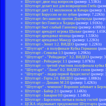
Штутгарт: двое под вопросом
(размер: 1.53Kb)
Штутгарт делает все для возвращения Глеба
(разм
Штутгарт дает 12 миллионов за Качара
(размер: 1
Штутгарт Боруссии не по зубам
(размер: 7.22Kb)
Штутгарт: без шансов против Дортмунда
(размер:
Штутгарт без Гомеса и Хедира
(размер: 1.91Kb)
Штутгарт бьет слабый Ганновер
(размер: 4.08Kb)
Штутгарт арендует игрока Шальке
(размер: 1.65K
Штутгарт арендовал японца
(размер: 1.53Kb)
Штутгарт арендовал Македу
(размер: 1.22Kb)
Штутгарт - Зенит 1:2. ВИДЕО
(размер: 1.22Kb)
"Штутгарт" - в полуфинале Кубка Германии
(разм
Штутгарт - Севилья 1:3
(размер: 1.29Kb)
"Штутгарт" - "Рейнджерс" 3:2. ВИДЕО
(размер: 
Штутгарт - Рейнджерс 1:1
(размер: 1.07Kb)
Штутгарт — третий участник полуфинала кубка
"Штутгарт" - "Лион" 0:2. ВИДЕО голов
(размер: 
"Штутгарт" - лидер первой бундеслиги!
(размер: 
Штутгарт - Герта 2:0. ВИДЕО
(размер: 1.08Kb)
Штутгарт — Динамо М 2:0
(размер: 1.42Kb)
"Штутгарт" - чемпион? Воронин забивает в Берл
Штутгарт - Байер 2:1
(размер: 1.14Kb)
Штутгарт - Бавария 0:0
(размер: 1.14Kb)
Штутгарт - Барселона: ничья в пользу гостей
(раз
ЦСКА обдумывает предложение Штутгарта
(разм