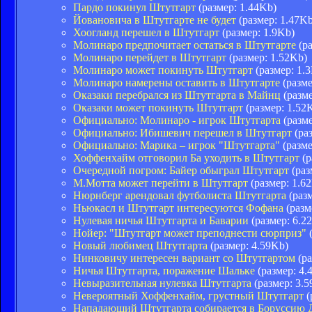
Пардо покинул Штутгарт
(размер: 1.44Kb)
Йовановича в Штутгарте не будет
(размер: 1.47Kb
Хоогланд перешел в Штутгарт
(размер: 1.9Kb)
Молинаро предпочитает остаться в Штутгарте
(ра
Молинаро перейдет в Штутгарт
(размер: 1.52Kb)
Молинаро может покинуть Штутгарт
(размер: 1.
Молинаро намерены оставить в Штутгарте
(разме
Оказаки перебрался из Штутгарта в Майнц
(разме
Оказаки может покинуть Штутгарт
(размер: 1.52
Официально: Молинаро - игрок Штутгарта
(разме
Официально: Ибишевич перешел в Штутгарт
(раз
Официально: Марика – игрок "Штутгарта"
(разме
Хоффенхайм отговорил Ба уходить в Штутгарт
(р
Очередной погром: Байер обыграл Штутгарт
(раз
М.Мотта может перейти в Штутгарт
(размер: 1.6
Нюрнберг арендовал футболиста Штутгарта
(разм
Ньюкасл и Штутгарт интересуются Фофана
(разм
Нулевая ничья Штутгарта и Баварии
(размер: 6.2
Нойер: "Штутгарт может преподнести сюрприз"
(
Новый любимец Штутгарта
(размер: 4.59Kb)
Нинковичу интересен вариант со Штутгартом
(ра
Ничья Штутгарта, поражение Шальке
(размер: 4.
Невыразительная нулевка Штутгарта
(размер: 3.5
Невероятный Хоффенхайм, грустный Штутгарт
(
Нападающий Штутгарта собирается в Боруссию 